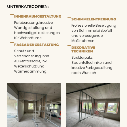
UNTERKATEGORIEN:
INNENRAUMGESTALTUNG
SCHIMMELENTFERNUNG
Farbberatung, kreative
Professionelle Beseitigung
Wandgestaltung und
von Schimmelpilzbefall
hochwertige Lackierungen
und vorbeugende
für Wohnräume.
Maßnahmen.
FASSADENGESTALTUNG
DEKORATIVE
Schutz und
TECHNIKEN
Verschönerung Ihrer
Strukturputz,
Außenfassade, inkl.
Spachteltechniken und
Wetterschutz und
kreative Farbgestaltung
Wärmedämmung.
nach Wunsch.