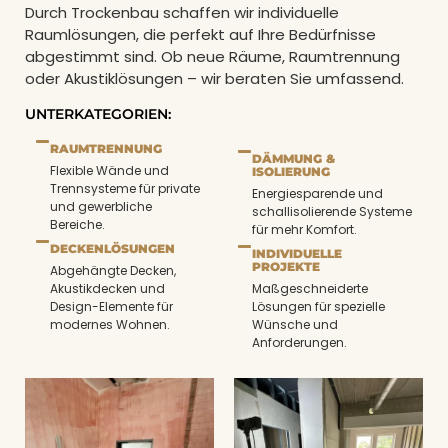
Durch Trockenbau schaffen wir individuelle
Raumlösungen, die perfekt auf Ihre Bedürfnisse
abgestimmt sind. Ob neue Räume, Raumtrennung
oder Akustiklösungen – wir beraten Sie umfassend.
UNTERKATEGORIEN:
RAUMTRENNUNG
DÄMMUNG &
Flexible Wände und
ISOLIERUNG
Trennsysteme für private
Energiesparende und
und gewerbliche
schallisolierende Systeme
Bereiche.
für mehr Komfort.
DECKENLÖSUNGEN
INDIVIDUELLE
PROJEKTE
Abgehängte Decken,
Akustikdecken und
Maßgeschneiderte
Design-Elemente für
Lösungen für spezielle
modernes Wohnen.
Wünsche und
Anforderungen.