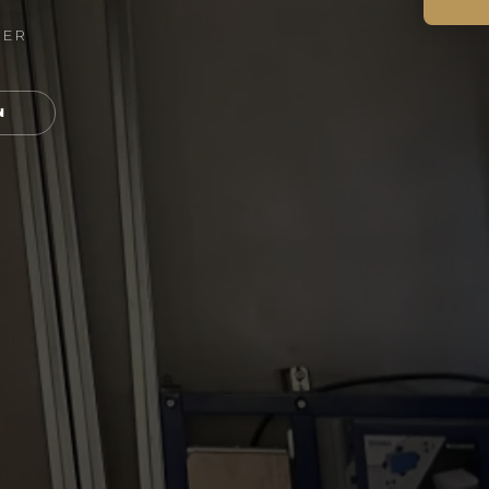
NER
N