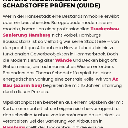
SCHADSTOFFE PRÜFEN (GUIDE)
Wer in der Hansestadt eine Bestandsimmobilie erwirbt
oder ein bestehendes Bürogebäude modernisieren
möchte, kommt an einer professionellen
Trockenbau
nicht vorbei. Hamburgs
Sanierung Hamburg
Bausubstanz ist so vielfältig wie seine Stadtteile – von
den prächtigen Altbauten in Harvestehude bis hin zu
funktionalen Gewerbeobjekten in Hammerbrook. Doch
die Modernisierung alter
und Decken birgt oft
Wände
Geheimnisse, die fachmännisches Wissen erfordern.
Besonders das Thema Schadstoffe spielt bei einer
energetischen Sanirung eine zentrale Rolle. Wir von
Az
begleiten Sie mit 15 Jahren Erfahrung
Bau (azarm bau)
durch diesen Prozess.
Gipskartonplatten bestehen aus einem Gipskern der mit
Karton ummantelt ist und eignen sich hervorragend für
den schnellen Ausbau von Innenräumen da sie leicht zu
verarbeiten. Bei der Sanierung von Altbauten in
stellt der Trockenbau oft die einzige
Hamburg