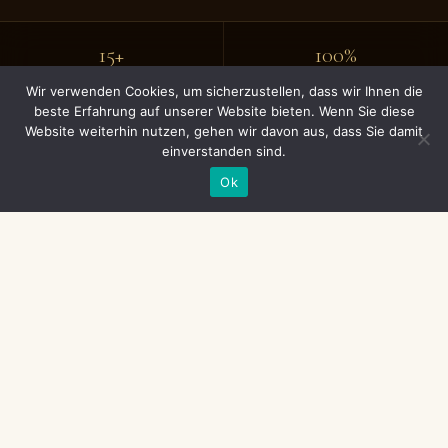
15+
100%
JAHRE ERFAHRUNG
TERMINTREUE
Wir verwenden Cookies, um sicherzustellen, dass wir Ihnen die
beste Erfahrung auf unserer Website bieten. Wenn Sie diese
Website weiterhin nutzen, gehen wir davon aus, dass Sie damit
Feste
Gratis
einverstanden sind.
PREISE
BESICHTIGUNG
Ok
KOSTENVERGLEICH GIPSWÄNDE IN
ALTONA 2026
Es ist Montagvormittag in
-Altona. Ich stehe in
Hamburg
einer dieser wunderschönen Altbauwohnungen in der
Nähe des Wohlers Parks. Die Decken sind 3,80 Meter hoch,
der Dielenboden knarrt bei jedem Schritt, und der feine,
weiße Staub von den ersten Abrissarbeiten legt sich wie
ein Schleier auf meine Arbeitsstiefel. Es riecht nach altem