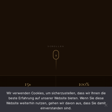
SCROLLEN
15+
100%
JAHRE ERFAHRUNG
TERMINTREUE
Wir verwenden Cookies, um sicherzustellen, dass wir Ihnen die
beste Erfahrung auf unserer Website bieten. Wenn Sie diese
Website weiterhin nutzen, gehen wir davon aus, dass Sie damit
Feste
Gratis
einverstanden sind.